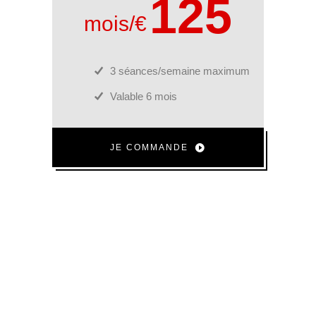
125
mois/€
3 séances/semaine maximum
Valable 6 mois
JE COMMANDE
RÉSERVEZ
VOTRE
SÉANCE