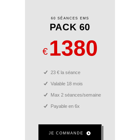
60 SÉANCES EMS
PACK 60
1380
€
23 € la séance
Valable 18 mois
Max 2 séances/semaine
Payable en 6x
JE COMMANDE