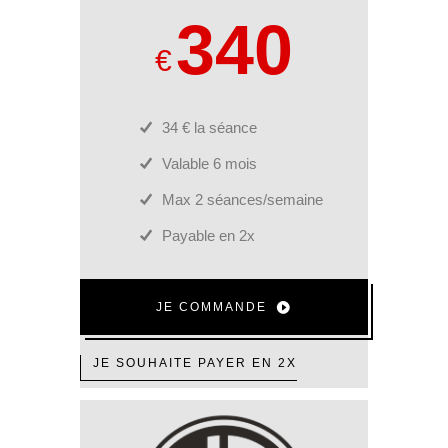
340
€
34 € la séance
Valable 6 mois
Max 2 séances/semaine
Payable en 2x
JE COMMANDE
JE SOUHAITE PAYER EN 2X