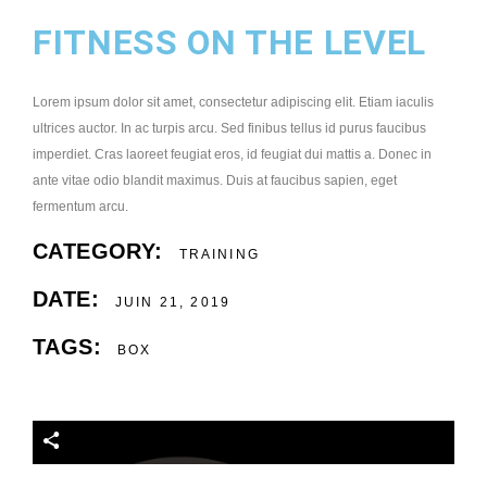
FITNESS ON THE LEVEL
Lorem ipsum dolor sit amet, consectetur adipiscing elit. Etiam iaculis
ultrices auctor. In ac turpis arcu. Sed finibus tellus id purus faucibus
imperdiet. Cras laoreet feugiat eros, id feugiat dui mattis a. Donec in
ante vitae odio blandit maximus. Duis at faucibus sapien, eget
fermentum arcu.
CATEGORY:
TRAINING
DATE:
JUIN 21, 2019
TAGS:
BOX