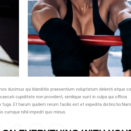
os ducimus qui blanditiis praesentium voluptatum deleniti atque co
ecati cupiditate non provident, similique sunt in culpa qui officia
m fuga. Et harum quidem rerum facilis est et expedita distinctio.Nam
io cumque nihil impedit quo minus.