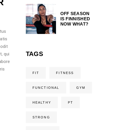
R
OFF SEASON
IS FINNISHED
NOW WHAT?
atus
atis
 odit
TAGS
, qui
labore
ris
FIT
FITNESS
FUNCTIONAL
GYM
HEALTHY
PT
STRONG