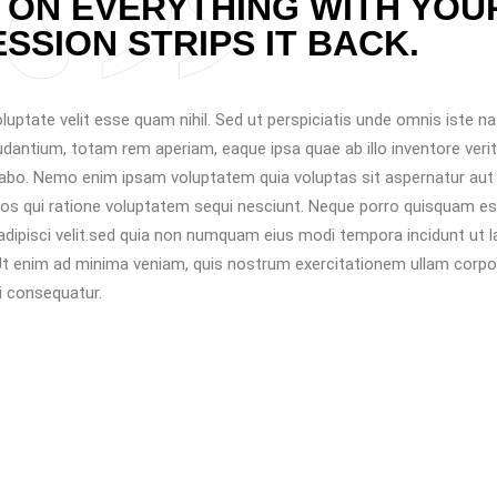
 ON EVERYTHING WITH YOU
SSION STRIPS IT BACK.
luptate velit esse quam nihil. Sed ut perspiciatis unde omnis iste n
antium, totam rem aperiam, eaque ipsa quae ab illo inventore verit
icabo. Nemo enim ipsam voluptatem quia voluptas sit aspernatur aut
os qui ratione voluptatem sequi nesciunt. Neque porro quisquam est
adipisci velit.sed quia non numquam eius modi tempora incidunt ut 
t enim ad minima veniam, quis nostrum exercitationem ullam corpo
i consequatur.