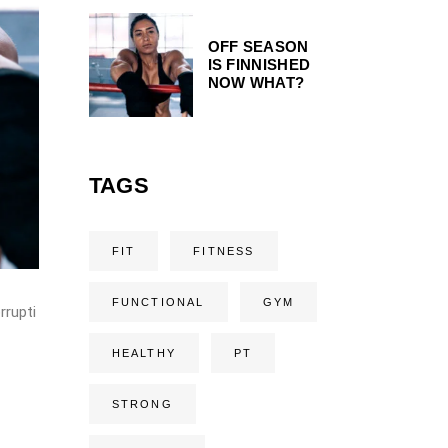
OFF SEASON
IS FINNISHED
NOW WHAT?
TAGS
FIT
FITNESS
FUNCTIONAL
GYM
rrupti
HEALTHY
PT
STRONG