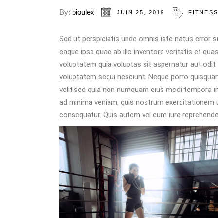
By:
bioulex
JUIN 25, 2019
FITNES
Sed ut perspiciatis unde omnis iste natus error
eaque ipsa quae ab illo inventore veritatis et qu
voluptatem quia voluptas sit aspernatur aut odit
voluptatem sequi nesciunt. Neque porro quisquam 
velit.sed quia non numquam eius modi tempora i
ad minima veniam, quis nostrum exercitationem ul
consequatur. Quis autem vel eum iure reprehenderit