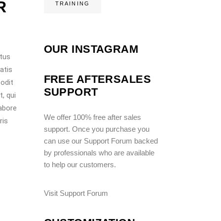
R
TRAINING
OUR INSTAGRAM
atus
atis
FREE AFTERSALES
 odit
SUPPORT
, qui
labore
We offer 100% free after sales
ris
support. Once you purchase you
can use our
Support Forum
backed
by professionals who are available
to help our customers.
Visit Support Forum