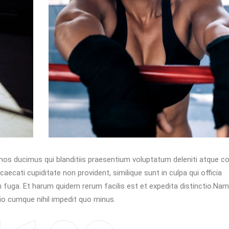
os ducimus qui blanditiis praesentium voluptatum deleniti atque co
ecati cupiditate non provident, similique sunt in culpa qui officia
m fuga. Et harum quidem rerum facilis est et expedita distinctio.Nam
io cumque nihil impedit quo minus.